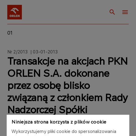
01
Nr 2/2013 | 03-01-2013
Transakcje na akcjach PKN
ORLEN S.A. dokonane
przez osobę blisko
związaną z członkiem Rady
Nadzorczej Spółki
Niniejsza strona korzysta z plików cookie
Wykorzystujemy pliki cookie do spersonalizowania