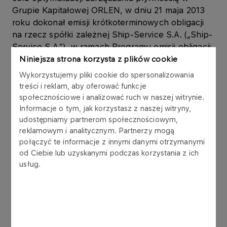
Grupie Kapitałowej ORLEN, w dniu 21 maja 2013
roku dokonał emisji krótkoterminowych obligacji
na rzecz spółki zależnej Ship-Service S.A. („Ship-
Service S.A.”), w ramach Programu emisji obligacji,
który Emitent podpisał z konsorcjum 6 banków w
Niniejsza strona korzysta z plików cookie
listopadzie 2006 roku.
Wykorzystujemy pliki cookie do spersonalizowania
treści i reklam, aby oferować funkcje
Obligacje są wykorzystywane w zarządzaniu
społecznościowe i analizować ruch w naszej witrynie.
kapitałem obrotowym Grupy Kapitałowej ORLEN.
Informacje o tym, jak korzystasz z naszej witryny,
udostępniamy partnerom społecznościowym,
reklamowym i analitycznym. Partnerzy mogą
Obligacje zostały wyemitowane zgodnie z ustawą
połączyć te informacje z innymi danymi otrzymanymi
z dnia 29 czerwca 1995 r. o obligacjach (tekst
od Ciebie lub uzyskanymi podczas korzystania z ich
jednolity: Dz.U. z 2001 r. Nr 120, poz. 1300 z późn.
usług.
zm.), w złotych polskich, jako papiery wartościowe
na okaziciela, zdematerializowane,
niezabezpieczone, zerokuponowe. Wykup
obligacji nastąpi według wartości nominalnej.