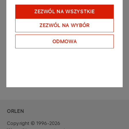
Raport sporządzono na podstawie: art. 160 ust. 4
ustawy z dnia 29 lipca 2005 roku o obrocie
ZEZWÓL NA WSZYSTKIE
instrumentami finansowymi (Dz. U. z 2010 r. Nr 211,
poz. 1384 z późniejszymi zmianami).
ZEZWÓL NA WYBÓR
Zarząd PKN ORLEN S.A.
ODMOWA
ORLEN
Copyright © 1996-2026