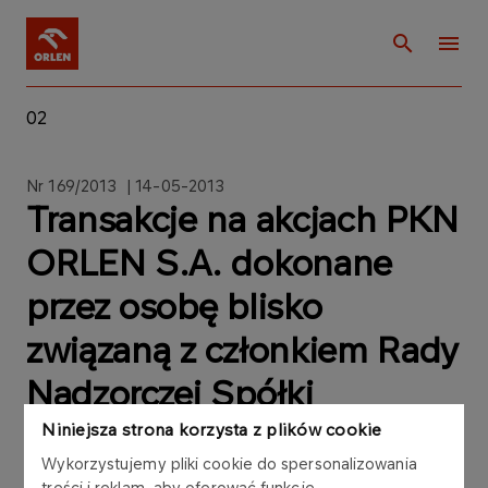
02
Nr 169/2013 | 14-05-2013
Transakcje na akcjach PKN
ORLEN S.A. dokonane
przez osobę blisko
związaną z członkiem Rady
Nadzorczej Spółki
Niniejsza strona korzysta z plików cookie
Wykorzystujemy pliki cookie do spersonalizowania
treści i reklam, aby oferować funkcje