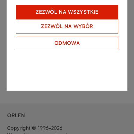
Raport sporządzono na podstawie: art. 160 ust. 4
ustawy z dnia 29 lipca 2005 roku o obrocie
ZEZWÓL NA WSZYSTKIE
instrumentami finansowymi (Dz. U. z 2010 r. Nr 211,
poz. 1384 z późniejszymi zmianami).
ZEZWÓL NA WYBÓR
Zarząd PKN ORLEN S.A.
ODMOWA
ORLEN
Copyright © 1996-2026