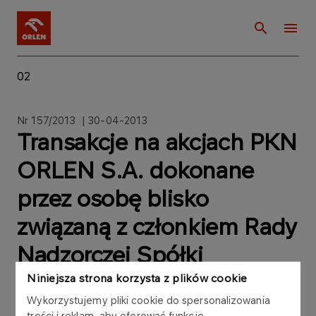
02
Nr 157/2013 | 30-04-2013
Transakcje na akcjach PKN
ORLEN S.A. dokonane
przez osobę blisko
związaną z członkiem Rady
Nadzorczej Spółki
Niniejsza strona korzysta z plików cookie
Wykorzystujemy pliki cookie do spersonalizowania
treści i reklam, aby oferować funkcje