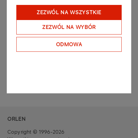
Raport sporządzono na podstawie: art. 160 ust. 4
ustawy z dnia 29 lipca 2005 roku o obrocie
ZEZWÓL NA WSZYSTKIE
instrumentami finansowymi (Dz. U. z 2010 r. Nr 211,
poz. 1384 z późniejszymi zmianami).
ZEZWÓL NA WYBÓR
Zarząd PKN ORLEN S.A
ODMOWA
ORLEN
Copyright © 1996-2026