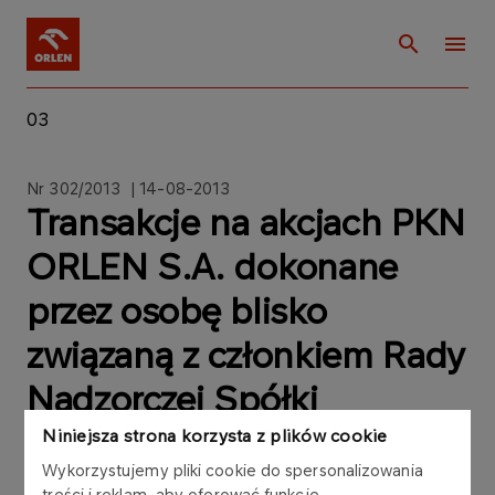
03
Nr 302/2013 | 14-08-2013
Transakcje na akcjach PKN
ORLEN S.A. dokonane
przez osobę blisko
związaną z członkiem Rady
Nadzorczej Spółki
Niniejsza strona korzysta z plików cookie
Wykorzystujemy pliki cookie do spersonalizowania
treści i reklam, aby oferować funkcje