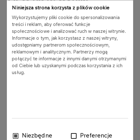
finansowe
Niniejsza strona korzysta z plików cookie
Wykorzystujemy pliki cookie do spersonalizowania
treści i reklam, aby oferować funkcje
społecznościowe i analizować ruch w naszej witrynie.
Informacje o tym, jak korzystasz z naszej witryny,
udostępniamy partnerom społecznościowym,
Zarząd Polskiego Koncernu Naftowego ORLEN
reklamowym i analitycznym. Partnerzy mogą
S.A. („PKN ORLEN S.A.”) przekazuje w załączeniu
połączyć te informacje z innymi danymi otrzymanymi
dane finansowe za okres 3. kwartału 2013 roku
od Ciebie lub uzyskanymi podczas korzystania z ich
według segmentów działalności wraz z
usług.
komentarzem oraz informacją na temat wpływu
wyceny zapasów metodą „ostatnie przyszło -
pierwsze wyszło” (LIFO) na nieskonsolidowane
wyniki finansowe PKN ORLEN S.A. i
skonsolidowane wyniki finansowe Grupy
Kapitałowej ORLEN za okres 3. kwartału 2013
roku.
Wybór
Niezbędne
Preferencje
Raport sporządzono na podstawie art. 56 ust. 1