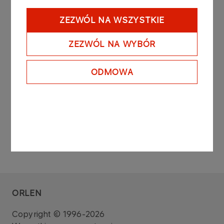
Raport sporządzono na podstawie: art. 160 ust. 4
ustawy z dnia 29 lipca 2005 roku o obrocie
ZEZWÓL NA WSZYSTKIE
instrumentami finansowymi (Dz. U. z 2010 r. Nr 211,
poz. 1384 z późniejszymi zmianami).
ZEZWÓL NA WYBÓR
Zarząd PKN ORLEN S.A
.
ODMOWA
ORLEN
Copyright © 1996-2026