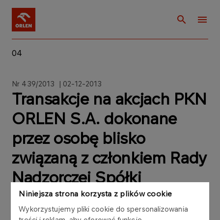
04
Nr 439/2013 | 02-12-2013
Transakcje na akcjach PKN
ORLEN S.A. dokonane
przez osobę blisko
związaną z członkiem Rady
Nadzorczej Spółki
Niniejsza strona korzysta z plików cookie
Wykorzystujemy pliki cookie do spersonalizowania
treści i reklam, aby oferować funkcje