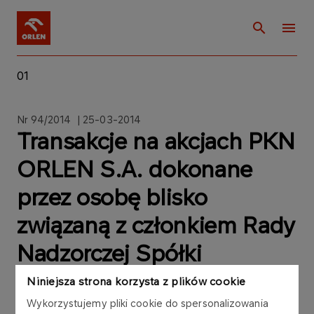
01
Nr 94/2014 | 25-03-2014
Transakcje na akcjach PKN
ORLEN S.A. dokonane
przez osobę blisko
związaną z członkiem Rady
Nadzorczej Spółki
Niniejsza strona korzysta z plików cookie
Wykorzystujemy pliki cookie do spersonalizowania