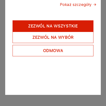
pkt 1 ustawy z dnia 29 lipca 2005 r. o ofercie
Pokaż szczegóły
publicznej i warunkach wprowadzania
instrumentów finansowych do zorganizowanego
systemu obrotu oraz o spółkach publicznych
(Dz.U. z 2013 r. poz. 1382).
ZEZWÓL NA WSZYSTKIE
Zarząd PKN ORLEN S.A.
ZEZWÓL NA WYBÓR
Dane finansowe PKN ORLEN S.A. za 2. kwartał
ODMOWA
2014r. według segmentów działalności wraz z
komentarzem
Format
PDF
635 KB