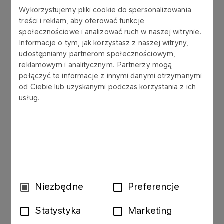
Wykorzystujemy pliki cookie do spersonalizowania
finansowe
treści i reklam, aby oferować funkcje
społecznościowe i analizować ruch w naszej witrynie.
Informacje o tym, jak korzystasz z naszej witryny,
udostępniamy partnerom społecznościowym,
reklamowym i analitycznym. Partnerzy mogą
Zarząd Polskiego Koncernu Naftowego ORLEN
połączyć te informacje z innymi danymi otrzymanymi
S.A. („PKN ORLEN S.A.”) przekazuje w załączeniu
od Ciebie lub uzyskanymi podczas korzystania z ich
dane finansowe za okres 2. kwartału 2014 roku
usług.
według segmentów działalności wraz z
komentarzem oraz informacją na temat wpływu
wyceny zapasów metodą „ostatnie przyszło -
pierwsze wyszło” (LIFO) na nieskonsolidowane
wyniki finansowe PKN ORLEN S.A. i
skonsolidowane wyniki finansowe Grupy
Kapitałowej ORLEN za okres 2. kwartału 2014
Wybór
Niezbędne
Preferencje
roku.
zgody
Statystyka
Marketing
Raport sporządzono na podstawie art. 56 ust. 1