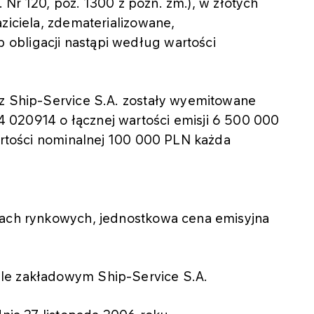
r. Nr 120, poz. 1300 z późn. zm.), w złotych
ziciela, zdematerializowane,
obligacji nastąpi według wartości
ez Ship-Service S.A. zostały wyemitowane
 020914 o łącznej wartości emisji 6 500 000
wartości nominalnej 100 000 PLN każda
kach rynkowych, jednostkowa cena emisyjna
le zakładowym Ship-Service S.A.