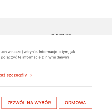
O FIRMIE
głoś zapytanie lub
Sponsoring
uch w naszej witrynie. Informacje o tym, jak
eklamację
połączyć te informacje z innymi danymi
Wymagania
bezpieczeństwa
każ szczegóły
ZEZWÓL NA WYBÓR
ODMOWA