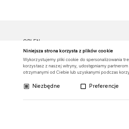
ORLEN
Niniejsza strona korzysta z plików cookie
Copyright © 1996-2026
Wykorzystujemy pliki cookie do spersonalizowania treś
Wszystkie prawa zastrzeżone
korzystasz z naszej witryny, udostępniamy partnero
otrzymanymi od Ciebie lub uzyskanymi podczas korzys
Wybór
Niezbędne
Preferencje
zgody
Mapa serwisu
Polityka prywatności
Z