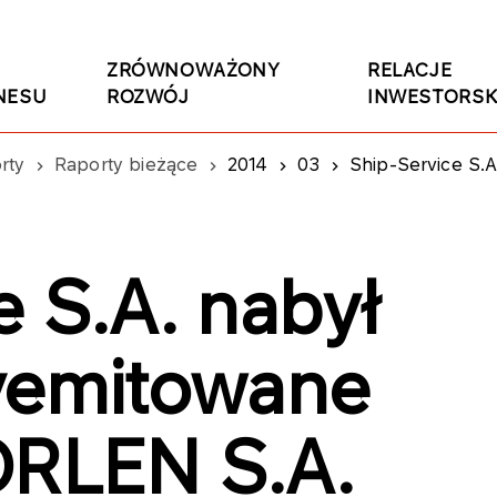
ZRÓWNOWAŻONY
RELACJE
NESU
ROZWÓJ
INWESTORSK
rty
Raporty bieżące
2014
03
Ship-Service S.A. 
e S.A. nabył
yemitowane
ORLEN S.A.