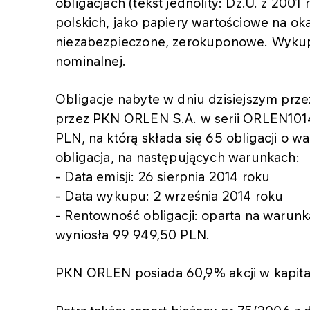
obligacjach (tekst jednolity: Dz.U. z 2001 
polskich, jako papiery wartościowe na oka
niezabezpieczone, zerokuponowe. Wykup 
nominalnej.
Obligacje nabyte w dniu dzisiejszym prz
przez PKN ORLEN S.A. w serii ORLEN1014
PLN, na którą składa się 65 obligacji o 
obligacja, na następujących warunkach:
- Data emisji: 26 sierpnia 2014 roku
- Data wykupu: 2 września 2014 roku
- Rentowność obligacji: oparta na warun
wyniosła 99 949,50 PLN.
PKN ORLEN posiada 60,9% akcji w kapita