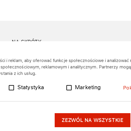
NA SKRÓTY
Ostrzeżenie przed
Przetargi
Z
ci i reklam, aby oferować funkcje społecznościowe i analizować r
oszustwami
r
m społecznościowym, reklamowym i analitycznym. Partnerzy mogą 
Dotacje
tania z ich usług.
Mapa stacji
Plany zakupowe
Statystyka
Marketing
Po
ZEZWÓL NA WSZYSTKIE
astrzeżenia prawne
Dane osobowe