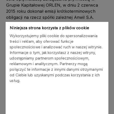
Grupie Kapitałowej ORLEN, w dniu 2 czerwca
2015 roku dokonał emisji krótkoterminowych
obligacji na rzecz spółki zależnej Anwil S.A.
(„Anwil S.A.”), w ramach Programu emisji obligacji,
Niniejsza strona korzysta z plików cookie
który Emitent podpisał z konsorcjum 6 banków w
listopadzie 2006 roku.
Wykorzystujemy pliki cookie do spersonalizowania
treści i reklam, aby oferować funkcje
społecznościowe i analizować ruch w naszej witrynie.
Obligacje są wykorzystywane w zarządzaniu
Informacje o tym, jak korzystasz z naszej witryny,
kapitałem obrotowym Grupy Kapitałowej ORLEN.
udostępniamy partnerom społecznościowym,
reklamowym i analitycznym. Partnerzy mogą
Obligacje zostały wyemitowane zgodnie z ustawą
połączyć te informacje z innymi danymi otrzymanymi
z dnia 29 czerwca 1995 r. o obligacjach (tekst
od Ciebie lub uzyskanymi podczas korzystania z ich
jednolity: Dz.U. z 2001 r. Nr 120, poz. 1300 z późn.
usług.
zm.), w złotych polskich, jako papiery wartościowe
na okaziciela, zdematerializowane,
niezabezpieczone, zerokuponowe. Wykup
obligacji nastąpi według wartości nominalnej.