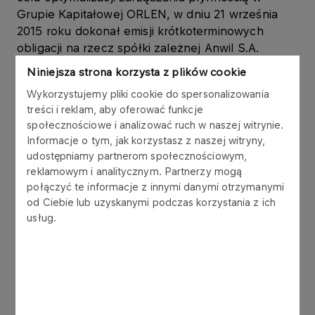
Grupie Kapitałowej ORLEN, w dniu 21 września
2015 roku dokonał emisji krótkoterminowych
obligacji na rzecz spółki zależnej Anwil S.A.
(„Anwil S.A.”), w ramach Programu emisji obligacji,
Niniejsza strona korzysta z plików cookie
który Emitent podpisał z konsorcjum 6 banków w
Wykorzystujemy pliki cookie do spersonalizowania
listopadzie 2006 roku.
treści i reklam, aby oferować funkcje
społecznościowe i analizować ruch w naszej witrynie.
Obligacje są wykorzystywane w zarządzaniu
Informacje o tym, jak korzystasz z naszej witryny,
kapitałem obrotowym Grupy Kapitałowej ORLEN.
udostępniamy partnerom społecznościowym,
Obligacje zostały wyemitowane zgodnie z ustawą
reklamowym i analitycznym. Partnerzy mogą
z dnia 15 stycznia 2015 r. o obligacjach (Dz.U. z
połączyć te informacje z innymi danymi otrzymanymi
2015 r., poz. 238.), w złotych polskich, jako
od Ciebie lub uzyskanymi podczas korzystania z ich
papiery wartościowe na okaziciela,
usług.
zdematerializowane, niezabezpieczone,
zerokuponowe. Wykup obligacji nastąpi według
wartości nominalnej.
Obligacje nabyte w dniu dzisiejszym przez Anwil