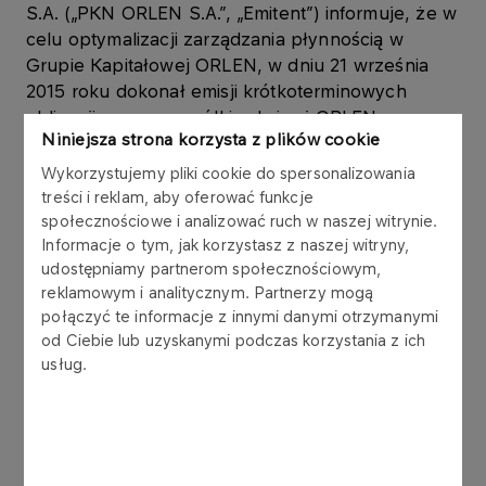
S.A. („PKN ORLEN S.A.”, „Emitent”) informuje, że w
celu optymalizacji zarządzania płynnością w
Grupie Kapitałowej ORLEN, w dniu 21 września
2015 roku dokonał emisji krótkoterminowych
obligacji na rzecz spółki zależnej ORLEN
Niniejsza strona korzysta z plików cookie
Transport S.A. („ORLEN Transport”) w ramach
Programu emisji obligacji, który Emitent podpisał z
Wykorzystujemy pliki cookie do spersonalizowania
konsorcjum 6 banków w listopadzie 2006 roku.
treści i reklam, aby oferować funkcje
społecznościowe i analizować ruch w naszej witrynie.
Informacje o tym, jak korzystasz z naszej witryny,
Obligacje są wykorzystywane w zarządzaniu
udostępniamy partnerom społecznościowym,
kapitałem obrotowym Grupy Kapitałowej ORLEN.
reklamowym i analitycznym. Partnerzy mogą
połączyć te informacje z innymi danymi otrzymanymi
Obligacje zostały wyemitowane zgodnie z ustawą
od Ciebie lub uzyskanymi podczas korzystania z ich
z dnia 15 stycznia 2015 r. o obligacjach (Dz.U. z
usług.
2015 r., poz. 238.), w złotych polskich, jako
papiery wartościowe na okaziciela,
zdematerializowane, niezabezpieczone,
zerokuponowe. Wykup obligacji nastąpi według
wartości nominalnej.