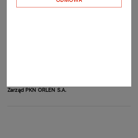
ODMOWA
listopada 2006 roku.
Raport sporządzono na podstawie § 5 ust. 1 pkt 6
oraz § 12 Rozporządzenia Ministra Finansów z
dnia 19 lutego 2009 roku w sprawie informacji
bieżących i okresowych przekazywanych przez
emitentów papierów wartościowych oraz
warunków uznawania za równoważne informacji
wymaganych przepisami prawa państwa
niebędącego państwem członkowskim (Dz. U. z
2014 r., poz. 133).
Zarząd PKN ORLEN S.A.