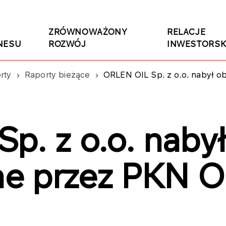
ZRÓWNOWAŻONY
RELACJE
NESU
ROZWÓJ
INWESTORSK
rty
Raporty bieżące
ORLEN OIL Sp. z o.o. nabył o
. z o.o. nabył
e przez PKN O