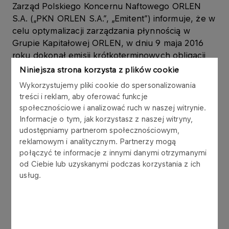
Zarząd Polskiego Koncernu Naftowego ORLEN
S.A. („PKN ORLEN S.A.”, „Emitent”) informuje, że w
celu optymalizacji zarządzania płynnością w
Grupie Kapitałowej ORLEN, w dniu 9 maja 2016
roku dokonał emisji krótkoterminowych obligacji
na rzecz spółki zależnej ORLEN Paliwa Sp. z o.o.
Niniejsza strona korzysta z plików cookie
(„ORLEN Paliwa”), w ramach Programu emisji
Wykorzystujemy pliki cookie do spersonalizowania
obligacji, który Emitent podpisał z konsorcjum 6
treści i reklam, aby oferować funkcje
banków w listopadzie 2006 roku.
społecznościowe i analizować ruch w naszej witrynie.
Informacje o tym, jak korzystasz z naszej witryny,
Obligacje są wykorzystywane w zarządzaniu
udostępniamy partnerom społecznościowym,
kapitałem obrotowym Grupy Kapitałowej ORLEN.
reklamowym i analitycznym. Partnerzy mogą
połączyć te informacje z innymi danymi otrzymanymi
od Ciebie lub uzyskanymi podczas korzystania z ich
Obligacje zostały wyemitowane zgodnie z ustawą
usług.
z dnia 15 stycznia 2015 r. o obligacjach (Dz.U. z
2015 r., poz. 238.), w złotych polskich, jako
papiery wartościowe na okaziciela,
zdematerializowane, niezabezpieczone,
zerokuponowe. Wykup obligacji nastąpi według