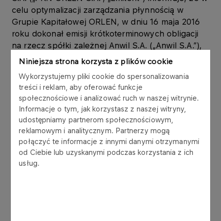
celu optymalizacji zarządzania płynnością w
Grupie Kapitałowej ORLEN, w dniu 16 maja 2016
roku dokonał emisji krótkoterminowych obligacji
na rzecz spółki zależnej Anwil S.A. („Anwil S.A.”),
w ramach Programu emisji obligacji, który Emitent
Niniejsza strona korzysta z plików cookie
podpisał z konsorcjum 6 banków w listopadzie
Wykorzystujemy pliki cookie do spersonalizowania
2006 roku.
treści i reklam, aby oferować funkcje
społecznościowe i analizować ruch w naszej witrynie.
Obligacje są wykorzystywane w zarządzaniu
Informacje o tym, jak korzystasz z naszej witryny,
kapitałem obrotowym Grupy Kapitałowej ORLEN.
udostępniamy partnerom społecznościowym,
reklamowym i analitycznym. Partnerzy mogą
Obligacje zostały wyemitowane zgodnie z ustawą
połączyć te informacje z innymi danymi otrzymanymi
z dnia 15 stycznia 2015 r. o obligacjach (Dz.U. z
od Ciebie lub uzyskanymi podczas korzystania z ich
2015 r., poz. 238.), w złotych polskich, jako
usług.
papiery wartościowe na okaziciela,
zdematerializowane, niezabezpieczone,
zerokuponowe. Wykup obligacji nastąpi według
wartości nominalnej.