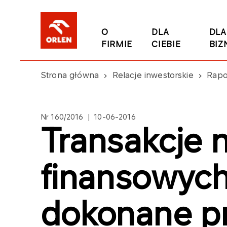
O
DLA
DLA
FIRMIE
CIEBIE
BIZ
Strona główna
Relacje inwestorskie
Rapo
Nr 160/2016 | 10-06-2016
Transakcje 
finansowyc
dokonane pr