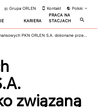
Grupa ORLEN
Kontakt
Polski
PRACA NA
IE
KARIERA
STACJACH
EN S.A. dokonane przez osobę blisko związaną z Prezesem Zarządu Spółki
ch
.A.
ko związaną