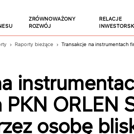
ZRÓWNOWAŻONY
RELACJE
NESU
ROZWÓJ
INWESTORSK
rty
Raporty bieżące
Transakcje na instrumentach finansowych PKN ORL
na instrumenta
h PKN ORLEN S
zez osobę blis