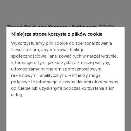
Zarząd Polskiego Koncernu Naftowego ORLEN
S.A. („PKN ORLEN S.A.”, „Spółka”) informuje, że
Niniejsza strona korzysta z plików cookie
PKN ORLEN S.A. otrzymał zawiadomienie o
Wykorzystujemy pliki cookie do spersonalizowania
transakcjach na instrumentach finansowych Spółki
treści i reklam, aby oferować funkcje
dokonanych przez PKO BP S.A., jako osobę
społecznościowe i analizować ruch w naszej witrynie.
blisko związaną z Prezesem Zarządu PKN ORLEN
Informacje o tym, jak korzystasz z naszej witryny,
S.A., Panem Wojciechem Jasińskim, w rozumieniu
udostępniamy partnerom społecznościowym,
reklamowym i analitycznym. Partnerzy mogą
art. 160 ust. 2 pkt 4 lit. a ustawy z dnia 29 lipca
połączyć te informacje z innymi danymi otrzymanymi
2005 r. o obrocie instrumentami finansowymi (Dz.
od Ciebie lub uzyskanymi podczas korzystania z ich
U. z 2014r., poz. 94, z późn. zm.). Łączna wartość
usług.
tych transakcji przekroczyła 5 000 EUR, wg
kursów średnich Narodowego Banku Polskiego
dla PLN/EUR z dnia zawarcia transakcji.
16 czerwca 2016 roku PKO BP S.A.: