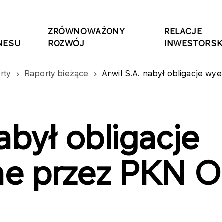
ZRÓWNOWAŻONY
RELACJE
NESU
ROZWÓJ
INWESTORSK
rty
Raporty bieżące
Anwil S.A. nabył obligacje w
abył obligacje
e przez PKN O