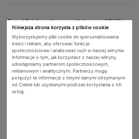
Zarząd Polskiego Koncernu Naftowego ORLEN
Niniejsza strona korzysta z plików cookie
S.A. („PKN ORLEN S.A.”, „Spółka”) informuje, że
PKN ORLEN S.A. otrzymał zawiadomienie o
Wykorzystujemy pliki cookie do spersonalizowania
transakcjach na instrumentach finansowych Spółki
treści i reklam, aby oferować funkcje
dokonanych przez PKO BP S.A., jako osobę
społecznościowe i analizować ruch w naszej witrynie.
Informacje o tym, jak korzystasz z naszej witryny,
blisko związaną z Prezesem Zarządu PKN ORLEN
udostępniamy partnerom społecznościowym,
S.A., Panem Wojciechem Jasińskim, w rozumieniu
reklamowym i analitycznym. Partnerzy mogą
art. 160 ust. 2 pkt 4 lit. a ustawy z dnia 29 lipca
połączyć te informacje z innymi danymi otrzymanymi
2005 r. o obrocie instrumentami finansowymi (Dz.
od Ciebie lub uzyskanymi podczas korzystania z ich
U. z 2014r., poz. 94, z późn. zm.). Łączna wartość
usług.
tych transakcji przekroczyła 5 000 EUR, wg
kursów średnich Narodowego Banku Polskiego
dla PLN/EUR z dnia zawarcia transakcji.
4 kwietnia 2016 roku PKO BP S.A.: