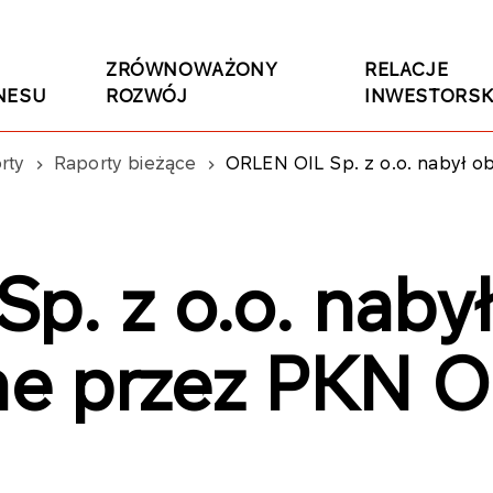
ZRÓWNOWAŻONY
RELACJE
NESU
ROZWÓJ
INWESTORSK
rty
Raporty bieżące
ORLEN OIL Sp. z o.o. nabył o
. z o.o. nabył
e przez PKN O