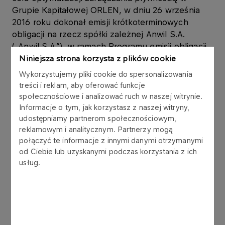
Grupie Kapitałowej ORLEN, w dniu 26 września
2016 roku dokonał emisji krótkoterminowych
obligacji na rzecz spółki zależnej Anwil S.A.
(„Anwil S.A.”), w ramach Programu emisji obligacji,
który Emitent podpisał z konsorcjum 6 banków w
Niniejsza strona korzysta z plików cookie
listopadzie 2006 roku.
Wykorzystujemy pliki cookie do spersonalizowania
treści i reklam, aby oferować funkcje
Obligacje są wykorzystywane w zarządzaniu
społecznościowe i analizować ruch w naszej witrynie.
kapitałem obrotowym Grupy Kapitałowej ORLEN.
Informacje o tym, jak korzystasz z naszej witryny,
udostępniamy partnerom społecznościowym,
reklamowym i analitycznym. Partnerzy mogą
Obligacje zostały wyemitowane zgodnie z ustawą
połączyć te informacje z innymi danymi otrzymanymi
z dnia 15 stycznia 2015 r. o obligacjach (Dz.U. z
od Ciebie lub uzyskanymi podczas korzystania z ich
2015 r., poz. 238.), w złotych polskich, jako
usług.
papiery wartościowe na okaziciela,
zdematerializowane, niezabezpieczone,
zerokuponowe. Wykup obligacji nastąpi według
wartości nominalnej.