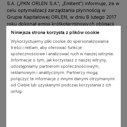
S.A. („PKN ORLEN S.A.”, „Emitent”) informuje, że w
celu optymalizacji zarządzania płynnością w
Grupie Kapitałowej ORLEN, w dniu 8 lutego 2017
roku dokonał emisji krótkoterminowych obligacji
na rzecz spółki zależnej ORLEN OIL Sp. z o.o.
Niniejsza strona korzysta z plików cookie
(„ORLEN OIL”) w ramach Programu emisji obligacji,
Wykorzystujemy pliki cookie do spersonalizowania
który Emitent podpisał z konsorcjum 6 banków w
treści i reklam, aby oferować funkcje
listopadzie 2006 roku.
społecznościowe i analizować ruch w naszej witrynie.
Informacje o tym, jak korzystasz z naszej witryny,
Obligacje są wykorzystywane w zarządzaniu
udostępniamy partnerom społecznościowym,
kapitałem obrotowym Grupy Kapitałowej ORLEN.
reklamowym i analitycznym. Partnerzy mogą
Obligacje zostały wyemitowane zgodnie z ustawą
połączyć te informacje z innymi danymi otrzymanymi
z dnia 15 stycznia 2015 r. o obligacjach (Dz.U. z
od Ciebie lub uzyskanymi podczas korzystania z ich
usług.
2015 r., poz. 238.), w złotych polskich, jako
papiery wartościowe na okaziciela,
zdematerializowane, niezabezpieczone,
zerokuponowe. Wykup obligacji nastąpi według
wartości nominalnej.