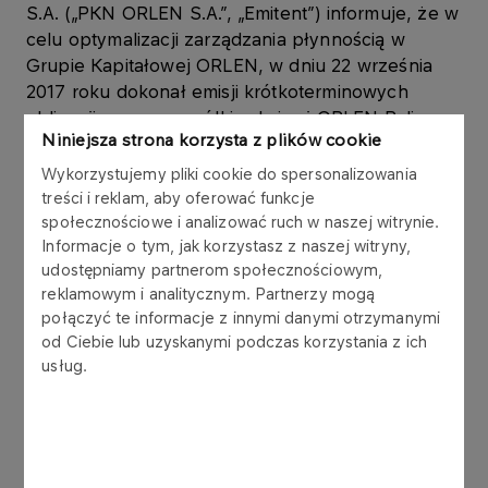
S.A. („PKN ORLEN S.A.”, „Emitent”) informuje, że w
celu optymalizacji zarządzania płynnością w
Grupie Kapitałowej ORLEN, w dniu 22 września
2017 roku dokonał emisji krótkoterminowych
obligacji na rzecz spółki zależnej ORLEN Paliwa
Niniejsza strona korzysta z plików cookie
Sp. z o.o. („ORLEN Paliwa”), w ramach Programu
emisji obligacji, który Emitent podpisał z
Wykorzystujemy pliki cookie do spersonalizowania
konsorcjum 6 banków w listopadzie 2006 roku.
treści i reklam, aby oferować funkcje
społecznościowe i analizować ruch w naszej witrynie.
Informacje o tym, jak korzystasz z naszej witryny,
Obligacje są wykorzystywane w zarządzaniu
udostępniamy partnerom społecznościowym,
kapitałem obrotowym Grupy Kapitałowej ORLEN.
reklamowym i analitycznym. Partnerzy mogą
połączyć te informacje z innymi danymi otrzymanymi
Obligacje zostały wyemitowane zgodnie z ustawą
od Ciebie lub uzyskanymi podczas korzystania z ich
z dnia 15 stycznia 2015 r. o obligacjach (Dz.U. z
usług.
2015 r., poz. 238.), w złotych polskich, jako
papiery wartościowe na okaziciela,
zdematerializowane, niezabezpieczone,
zerokuponowe. Wykup obligacji nastąpi według
wartości nominalnej.