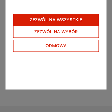
odpowiedzi na pismo akcjonariusza Spółki –
Skarbu Państwa z 22 maja 2025 roku.
ZEZWÓL NA WSZYSTKIE
Patrz także: raporty bieżące nr 16 oraz nr 17 z 8
maja 2025 roku, a także nr 19/2025 z 15 maja
ZEZWÓL NA WYBÓR
2025 roku.
Porównanie wynagrodzenia Prezesa Zarządu ORLEN
ODMOWA
S.A. z wybranymi spółkami europejskimi i polskimi na
podstawie danych za 2024 rok