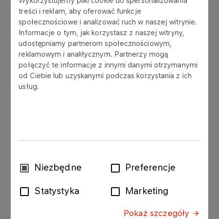
Wykorzystujemy pliki cookie do spersonalizowania
treści i reklam, aby oferować funkcje
ORLEN S.A. („Spółka”) przekazuje materiał pt.
społecznościowe i analizować ruch w naszej witrynie.
„Porównanie wynagrodzenia Prezesa Zarządu
Informacje o tym, jak korzystasz z naszej witryny,
ORLEN S.A. z wybranymi spółkami europejskimi i
udostępniamy partnerom społecznościowym,
polskimi na podstawie danych za 2024 rok”.
reklamowym i analitycznym. Partnerzy mogą
połączyć te informacje z innymi danymi otrzymanymi
Materiał został przygotowany w związku z
od Ciebie lub uzyskanymi podczas korzystania z ich
wprowadzonym na wniosek akcjonariusza –
usług.
Skarbu Państwa - w porządku obrad
Zwyczajnego Walnego Zgromadzenia ORLEN S.A.
zwołanego na dzień 5 czerwca 2025 roku
następującego punktu:
„Podjęcie uchwały w sprawie zmiany uchwały
Wybór
Nadzwyczajnego Walnego Zgromadzenia nr 4 z
Niezbędne
Preferencje
zgody
dnia 24 stycznia 2017 roku w sprawie zasad
kształtowania wynagrodzeń Członków Zarządu.”
Statystyka
Marketing
Analiza została sporządzona na zlecenie Spółki w
Pokaż szczegóły