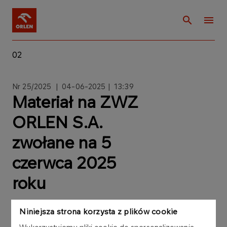
02
Nr 25/2025 | 04
-06-2025 | 13:39
Materiał na ZWZ
ORLEN S.A.
zwołane na 5
czerwca 2025
roku
Niniejsza strona korzysta z plików cookie