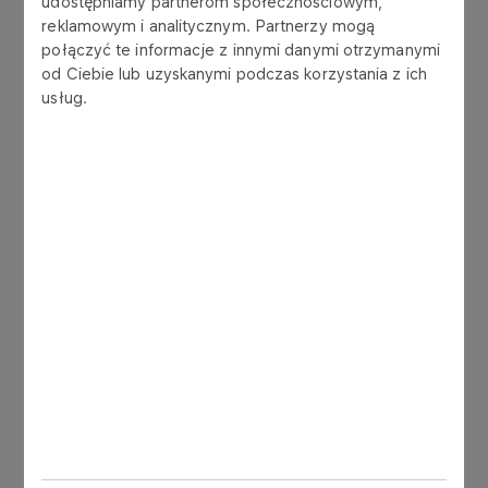
udostępniamy partnerom społecznościowym,
Kontroferta przedstawia stanowisko Grupy Azoty
reklamowym i analitycznym. Partnerzy mogą
dotyczące sprzedaży akcji GAP i określa warunki
połączyć te informacje z innymi danymi otrzymanymi
prawne, komercyjne i organizacyjne
od Ciebie lub uzyskanymi podczas korzystania z ich
usług.
przeprowadzenia procesu sprzedaży tych akcji, w
tym w szczególności odpowiedzi na komercyjne
oczekiwania przedstawione w Ofercie ORLEN.
Kontroferta ma charakter niewiążący i uzależniona
jest od spełnienia warunków zawieszających
obejmujących m.in.:
· zakończenie przez spółkę GAP postępowania
restrukturyzacyjnego GAP prowadzącego
do spłacenia wszystkich wierzytelności i roszczeń
zgodnie z wynikającą z tego postępowania
redukcją;
· uzgodnienie warunków nabycia akcji GAP