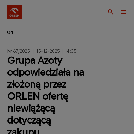
04
Nr 67/2025 | 15
-12-2025 | 14:35
Grupa Azoty
odpowiedziała na
złożoną przez
ORLEN ofertę
niewiążącą
dotyczącą
zakupu