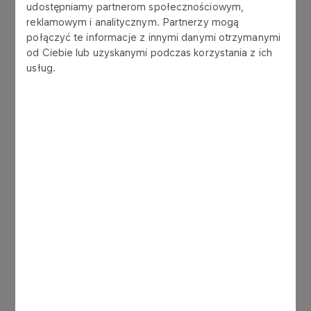
uzależniona jest od
udostępniamy partnerom społecznościowym,
bieżącej dostępności
reklamowym i analitycznym. Partnerzy mogą
połączyć te informacje z innymi danymi otrzymanymi
produktu.
od Ciebie lub uzyskanymi podczas korzystania z ich
usług.
Jeżeli chcą Państwo dokonać
zakupu oleju napędowego
grzewczego Ekoterm Plus na
cele indywidualne, zapraszamy
do kontaktu z naszym
Autoryzowanym Dystrybutorem
Ekotermu Plus
Jeżeli są Państwo
zainteresowani zakupem gazu
płynnego propan-butan,
zapraszamy do współpracy z
naszą Spółką
ORLEN PALIWA