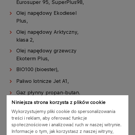
Eurosuper 95, SuperPlus98,
Olej napędowy Ekodiesel
Plus,
Olej napędowy Arktyczny,
klasa 2,
Olej napędowy grzewczy
Ekoterm Plus,
BIO100 (bioester),
Paliwo lotnicze Jet A1,
Gaz płynny propan-butan.
Niniejsza strona korzysta z plików cookie
Wykorzystujemy pliki cookie do spersonalizowania
treści i reklam, aby oferować funkcje
społecznościowe i analizować ruch w naszej witrynie.
Możliwość zakupu
Informacje o tym, jak korzystasz z naszej witryny,