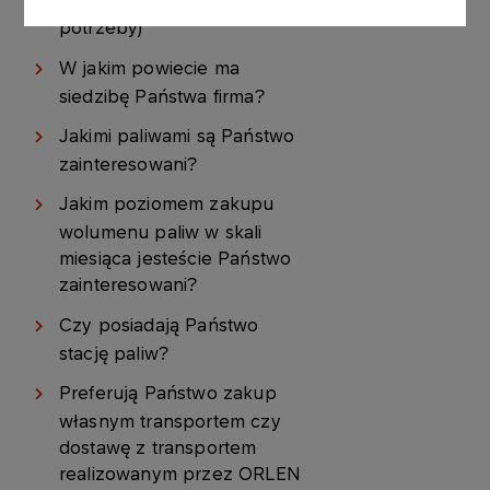
zakup paliw na własne
potrzeby)
W jakim powiecie ma
siedzibę Państwa firma?
Jakimi paliwami są Państwo
zainteresowani?
Jakim poziomem zakupu
wolumenu paliw w skali
miesiąca jesteście Państwo
zainteresowani?
Czy posiadają Państwo
stację paliw?
Preferują Państwo zakup
własnym transportem czy
dostawę z transportem
realizowanym przez ORLEN