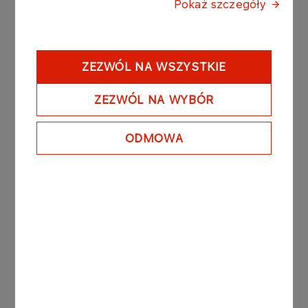
Pokaż szczegóły
naszych programach, prosimy o
kontakt z Infolinią.
ZEZWÓL NA WSZYSTKIE
SPRAWDŹ SAM, W
ZEZWÓL NA WYBÓR
KRÓTKIEJ ANKIECIE,
CZY TA STRONA JEST
ODMOWA
DLA CIEBIE
Czy prowadzisz działalność
gospodarczą?
Czy chcesz zrealizować
jednorazowo dostawę
jednego gatunku paliw
silnikowych w ilości większej