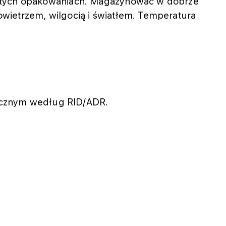
ętych opakowaniach. Magazynować w dobrze
wietrzem, wilgocią i światłem. Temperatura
piecznym według RID/ADR.