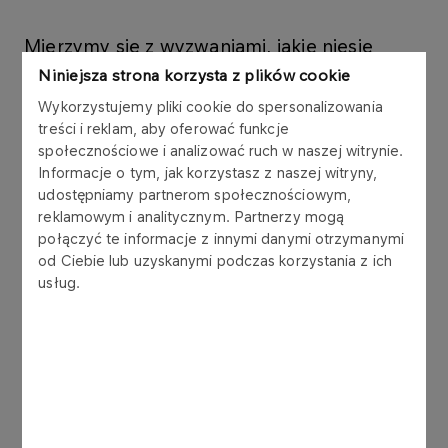
Mierzymy się z wyzwaniami, jakie niesie
jutro. Myślimy strategicznie i innowacyjnie.
Niniejsza strona korzysta z plików cookie
Łączymy wiedzę biznesową, technologiczną i
Wykorzystujemy pliki cookie do spersonalizowania
projektową, aby napędzać przyszłość Grupy
treści i reklam, aby oferować funkcje
społecznościowe i analizować ruch w naszej witrynie.
ORLEN, działając na pograniczu biznesu i
Informacje o tym, jak korzystasz z naszej witryny,
nauki.
udostępniamy partnerom społecznościowym,
reklamowym i analitycznym. Partnerzy mogą
połączyć te informacje z innymi danymi otrzymanymi
od Ciebie lub uzyskanymi podczas korzystania z ich
usług.
Poznaj nas
INNOWACJE
Martyna
Więcej