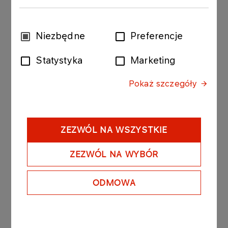
Wybór
Niezbędne
Preferencje
INNOWACJE
zgody
Mateusz
Statystyka
Marketing
Więcej
Pokaż szczegóły
B+R/R&D
ZEZWÓL NA WSZYSTKIE
Weronika
ZEZWÓL NA WYBÓR
Więcej
ODMOWA
BIOPALIWA
Aleksander