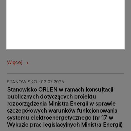
STANOWISKO
28.07.2026
Stanowisko ORLEN w ramach konsultacji
publicznych projektu uchwały Rady
Ministrów w sprawie przyjęcia Strategii
transformacji ciepłownictwa do 2040 r. (nr
ID275 w Wykazie prac legislacyjnych i
programowych Rady Ministrów)
Więcej
STANOWISKO
02.07.2026
Stanowisko ORLEN w ramach konsultacji
publicznych dotyczących projektu
rozporządzenia Ministra Energii w sprawie
szczegółowych warunków funkcjonowania
systemu elektroenergetycznego (nr 17 w
Wykazie prac legislacyjnych Ministra Energii)