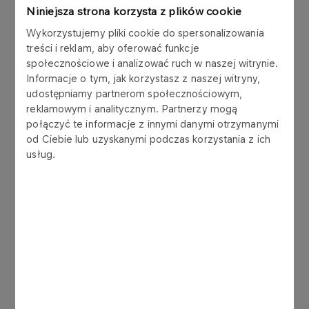
Projekt rozporządzenia określa sposób
Niniejsza strona korzysta z plików cookie
przygotowania projektu planu obszarów
Wykorzystujemy pliki cookie do spersonalizowania
przyspieszonego rozwoju instalacji odnawialnego
treści i reklam, aby oferować funkcje
źródła energii (OPRO) oraz sposób
społecznościowe i analizować ruch w naszej witrynie.
dokumentowania prac w tym zakresie, w tym:
Informacje o tym, jak korzystasz z naszej witryny,
udostępniamy partnerom społecznościowym,
zobowiązuje marszałka województwa do
reklamowym i analitycznym. Partnerzy mogą
uwzględniania podczas przygotowywania
połączyć te informacje z innymi danymi otrzymanymi
projektu planu OPRO w szczególności ustaleń
od Ciebie lub uzyskanymi podczas korzystania z ich
MPZP, w granicach którego położony jest
usług.
projektowany OPRO;
określa zakres projektu planu;
wskazuje obowiązkowy zakres dokumentacji
sporządzanej z przebiegu czynności.
ORLEN S.A. w przekazanym stanowisku
zaproponował m.in. uwzględnienie obowiązku
podejmowania działań mających na celu