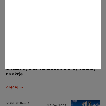
Więcej
1
2
3
Najważniejsze aktualności
KOMUNIKATY PRASOWE
06.06.2025
ORLEN wypłaci rekordowe 6 zł dywidendy
na akcję
Więcej
KOMUNIKATY
04.06.2025