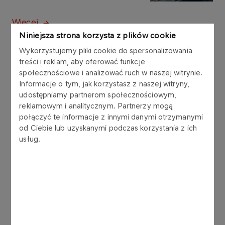
Więcej
Niniejsza strona korzysta z plików cookie
Wykorzystujemy pliki cookie do spersonalizowania
KOMUNIKATY PRASOWE
18.05.2026
treści i reklam, aby oferować funkcje
ORLEN wspiera społeczności w regionach
społecznościowe i analizować ruch w naszej witrynie.
wydobycia gazu i ropy. Ponad 480
Informacje o tym, jak korzystasz z naszej witryny,
projektów społecznych zrealizowanych w
udostępniamy partnerom społecznościowym,
ubiegłym roku
reklamowym i analitycznym. Partnerzy mogą
połączyć te informacje z innymi danymi otrzymanymi
od Ciebie lub uzyskanymi podczas korzystania z ich
Więcej
usług.
KOMUNIKATY
05.05.2026
PRASOWE
ORLEN: złoże Eirin już
dostarcza gaz do Polski