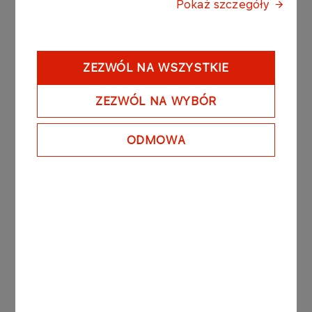
KOMUNIKATY PRASOWE
11.02.2026
Pokaż szczegóły
ORLEN przejmuje udziały w złożu Afrodyta
Więcej
ZEZWÓL NA WSZYSTKIE
ZEZWÓL NA WYBÓR
KOMUNIKATY
20.01.2026
PRASOWE
ORLEN odkrył złoże gazu na
ODMOWA
Morzu Północnym
Więcej
KOMUNIKATY
14.01.2026
PRASOWE
Stabilny rok w dostawach
małego LNG