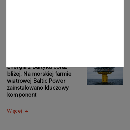
ORLEN z kolejną promocją
na paliwo. Nawet 150 litrów z
rabatem
Więcej
KOMUNIKATY
29.10.2025
PRASOWE
Energia z Bałtyku coraz
bliżej. Na morskiej farmie
wiatrowej Baltic Power
zainstalowano kluczowy
komponent
Więcej