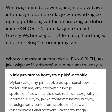
W nawiązaniu do zawierającej nieprawdziwe
informacje oraz spekulacje wprowadzające
opinię publiczną w błąd i naruszające dobre
imię PKN ORLEN publikacji na łamach
Gazety Wyborczej pt. „Orlen utopił fortunę w
chlorze z Rosji” informujemy, że:
Wbrew sugestiom autora tekstu, PKN ORLEN, tak
jak i większość odbiorców, nie posiadał wiedzy o
zanieczyszczonej ropie. Transakcja
Niniejsza strona korzysta z plików cookie
zakontraktowania tankowca Mendeleev Prospect
odbyła się 5 kwietnia 2019 r., czyli kilka tygodni
Wykorzystujemy pliki cookie do spersonalizowania
treści i reklam, aby oferować funkcje
przed poinformowaniem przez PERN o
społecznościowe i analizować ruch w naszej witrynie.
zamknięciu rurociągu „Przyjaźń” (24 kwietnia br.),
Informacje o tym, jak korzystasz z naszej witryny,
którym płynęła zanieczyszczona ropa z kierunku
udostępniamy partnerom społecznościowym,
wschodniego.
reklamowym i analitycznym. Partnerzy mogą