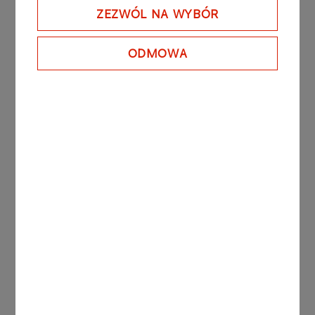
uplasował się na 9. pozycji.
ZEZWÓL NA WYBÓR
ODMOWA
Inne aktualności
AKTUALNOŚCI
07.08.2026
Trzeba być stale obecnym.
Teatr Krystyny
Zachwatowicz-Wajdy
Więcej