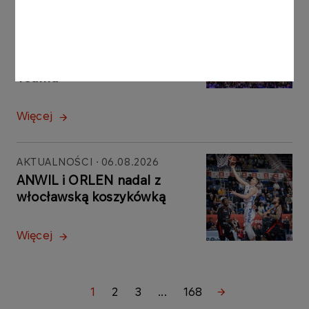
AKTUALNOŚCI
07.08.2026
Przed nami lekkoatletyczne
ME. Duże medalowe szanse
przedstawicieli ORLEN
Teamu
Więcej
AKTUALNOŚCI
06.08.2026
ANWIL i ORLEN nadal z
włocławską koszykówką
Więcej
1
2
3
...
168