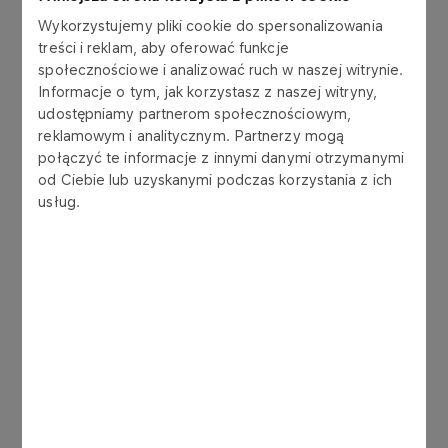
Wykorzystujemy pliki cookie do spersonalizowania
treści i reklam, aby oferować funkcje
społecznościowe i analizować ruch w naszej witrynie.
Informacje o tym, jak korzystasz z naszej witryny,
udostępniamy partnerom społecznościowym,
reklamowym i analitycznym. Partnerzy mogą
połączyć te informacje z innymi danymi otrzymanymi
Dla najlepszych motorowodniaków na świecie,
od Ciebie lub uzyskanymi podczas korzystania z ich
weekend w Szardży był ostatnim etapem zmagań
usług.
o mistrzostwo świata. Bartłomiej Marszałek do
samego końca walczył o jak najlepsze miejsce w
kwalifikacjach. W Q1 zajął pierwsze miejsce, a w
Q2 w ostatniej chwili załapał się do pierwszej
szóstki. Ostatecznie zajął 5. miejsce, co miało
wpływ na cały weekend w Zjednoczonych
Emiratach Arabskich.
W pierwszym wyścigu sprinterskim, zawodnik
ORLEN Teamu startował z trzeciej pozycji, ale