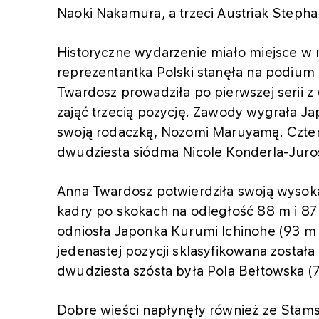
Naoki Nakamura, a trzeci Austriak Steph
Historyczne wydarzenie miało miejsce w ry
reprezentantka Polski stanęła na podium
Twardosz prowadziła po pierwszej serii z
zająć trzecią pozycję. Zawody wygrała Ja
swoją rodaczką, Nozomi Maruyamą. Cztern
dwudziesta siódma Nicole Konderla-Juros
Anna Twardosz potwierdziła swoją wysoką 
kadry po skokach na odległość 88 m i 87 
odniosła Japonka Kurumi Ichinohe (93 m
jedenastej pozycji sklasyfikowana została
dwudziesta szósta była Pola Bełtowska (7
Dobre wieści napłynęły również ze Stam