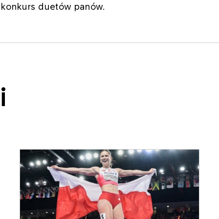
y konkurs duetów panów.
i