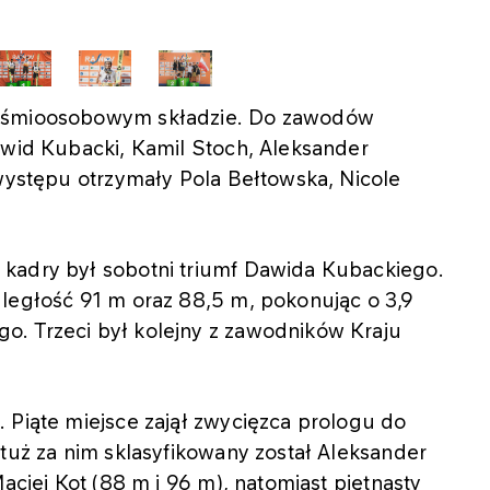
 ośmioosobowym składzie. Do zawodów
awid Kubacki, Kamil Stoch, Aleksander
 występu otrzymały Pola Bełtowska, Nicole
 kadry był sobotni triumf Dawida Kubackiego.
dległość 91 m oraz 88,5 m, pokonując o 3,9
. Trzeci był kolejny z zawodników Kraju
 Piąte miejsce zajął zwycięzca prologu do
 tuż za nim sklasyfikowany został Aleksander
aciej Kot (88 m i 96 m), natomiast piętnasty