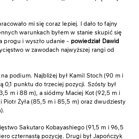
acowało mi się coraz lepiej. I dało to fajny
ennych warunkach byłem w stanie skupić się
a progu i wyszło udanie -
powiedział Dawid
wycięstwo w zawodach najwyższej rangi od
 na podium. Najbliżej był Kamil Stoch (90 m i
ą 0,1 punktu do trzeciej pozycji. Szósty był
,5 m i 88 m), a siódmy Maciej Kot (92,5 m i
gi Piotr Żyła (85,5 m i 85,5 m) oraz dwudziesty
).
ięstwo Sakutaro Kobayashiego (91,5 m i 96,5
iero czternastą pozycję. Drugi był Japończyk