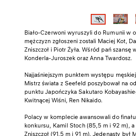
Biało-Czerwoni wyruszyli do Rumunii w
mężczyzn zgłoszeni zostali Maciej Kot, D
Zniszczoł i Piotr Żyła. Wśród pań szansę
Konderla-Juroszek oraz Anna Twardosz.
Najjaśniejszym punktem występu męskiej
Mistrz świata z Seefeld poszybował na o
punktu Japończyka Sakutaro Kobayashiego
Kwitnącej Wiśni, Ren Nikaido.
Polacy w komplecie awansowali do finału.
konkursu, Kamil Stoch (85,5 m i 92 m), a
Zniszczoł (91,5 m i 91 m). Jedenasty był M