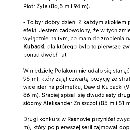
Piotr Żyła (86,5 m i 94 m).
- To był dobry dzień. Z każdym skokiem pr
efekt. Jestem zadowolony, że w tych zmi
wyłącznie na tym, co mam do zrobienia n
Kubacki
, dla którego było to pierwsze z
ponad dwóch lat.
W niedzielę Polakom nie udało się stanąć
96 m), który zajął czwartą pozycję ze strat
wicelider na półmetku, Dawid Kubacki (93
86 m). Słabiej spisali się dwudziesty dru
siódmy Aleksander Zniszczoł (85 m i 81 m
Drugi konkurs w Rasnovie przyniósł zwyc
m), który po pierwszej serii zajmował dop