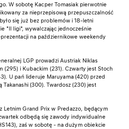
go. W sobotę Kacper Tomasiak pierwotnie
lifikowany za nieprzepisową przepuszczalność
yło się już bez problemów i 18-letni
e "II ligi", wywalczając jednocześnie
eprezentacji na październikowe weekendy
neralnej LGP prowadzi Austriak Niklas
m (295) i Kubackim (231). Czwarty jest Stoch
(143). U pań lideruje Maruyama (420) przed
 Takanashi (300). Twardosz (230) jest
z Letnim Grand Prix w Predazzo, będącym
czwartek odbędą się zawody indywidualne
HS143), zaś w sobotę - na dużym obiekcie