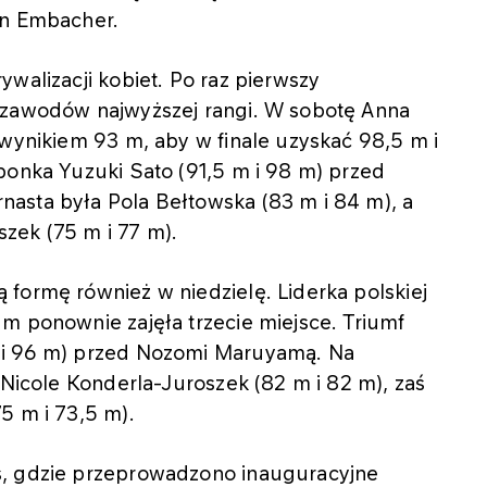
an Embacher.
walizacji kobiet. Po raz pierwszy
 zawodów najwyższej rangi. W sobotę Anna
 wynikiem 93 m, aby w finale uzyskać 98,5 m i
ponka Yuzuki Sato (91,5 m i 98 m) przed
asta była Pola Bełtowska (83 m i 84 m), a
zek (75 m i 77 m).
formę również w niedzielę. Liderka polskiej
m ponownie zajęła trzecie miejsce. Triumf
 i 96 m) przed Nozomi Maruyamą. Na
 Nicole Konderla-Juroszek (82 m i 82 m), zaś
5 m i 73,5 m).
s, gdzie przeprowadzono inauguracyjne