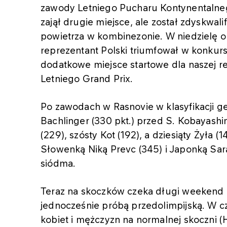
zawody Letniego Pucharu Kontynentalne
zajął drugie miejsce, ale został zdyskwa
powietrza w kombinezonie. W niedzielę ob
reprezentant Polski triumfował w konkursi
dodatkowe miejsce startowe dla naszej r
Letniego Grand Prix.
Po zawodach w Rasnovie w klasyfikacji ge
Bachlinger (330 pkt.) przed S. Kobayashi
(229), szósty Kot (192), a dziesiąty Żyła 
Słowenką Niką Prevc (345) i Japonką Sarą
siódma.
Teraz na skoczków czeka długi weekend 
jednocześnie próbą przedolimpijską. W 
kobiet i mężczyzn na normalnej skoczni (