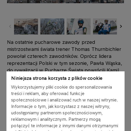
Na ostatnie pucharowe zawody przed
mistrzostwami świata trener Thomas Thurnbichler
powołał czterech zawodników. Oprócz lidera
reprezentacji Polski w tym sezonie, Pawła Wąska,
do rywalizacji w Pucharze Świata powrócili Kamil
Stoch, Maciej Kot oraz Kacper Juroszek.
Niniejsza strona korzysta z plików cookie
Wykorzystujemy pliki cookie do spersonalizowania
Sobotni konkurs na olimpijskiej Okurayamie w
treści i reklam, aby oferować funkcje
Sapporo nie do końca ułożył się po myśli naszych
społecznościowe i analizować ruch w naszej witrynie.
reprezentantów. Najlepszy okazał się Paweł
Informacje o tym, jak korzystasz z naszej witryny,
Wąsek, który po skokach na odległość 118 m oraz
udostępniamy partnerom społecznościowym,
126 m uplasował się na dziewiętnastej pozycji.
reklamowym i analitycznym. Partnerzy mogą
połączyć te informacje z innymi danymi otrzymanymi
Pucharowe punkty zdobyli również dwudziesty