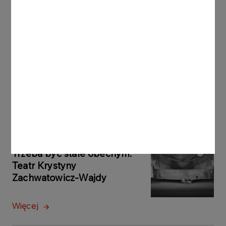
Świata w Narciarstwie Klasycznym Trondheim
2025. Panie z kolei w najbliższym tygodniu (22-23
lutego) wystartują w zawodach Pucharu Świata w
austriackim Hinzenbach (HS90).
Inne aktualności
AKTUALNOŚCI
07.08.2026
Trzeba być stale obecnym.
Teatr Krystyny
Zachwatowicz-Wajdy
Więcej