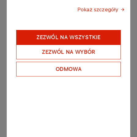
kiedy w sobotę spiker powiedział po moim
Pokaż szczegóły
pierwszym treningowym skoku, że »to jest ostatni
weekend Kamila na tej skoczni i celebrujmy każdy
jego skok«.
ZEZWÓL NA WSZYSTKIE
Nowym liderem Letniego Grand Prix został Philipp
Raimund (410 pkt.) przed Sakutaro Kobayashim
ZEZWÓL NA WYBÓR
(368) i Niklasem Bachlingerem (362). Piąty jest
Kamil Stoch (308), szósty Dawid Kubacki (294), a
ODMOWA
dziesiąty Maciej Kot (211).
Bardzo dobre wieści napłynęły z Klingenthal. W
finałowych zawodach Letniego Pucharu
Kontynentalnego ósme i czwarte miejsce zajął
Kacper Tomasiak, który tym samym został
triumfatorem klasyfikacji generalnej cyklu. 18-latek
wywalczył również dodatkowe miejsce startowe
dla Polski na pierwsze 12 konkursów