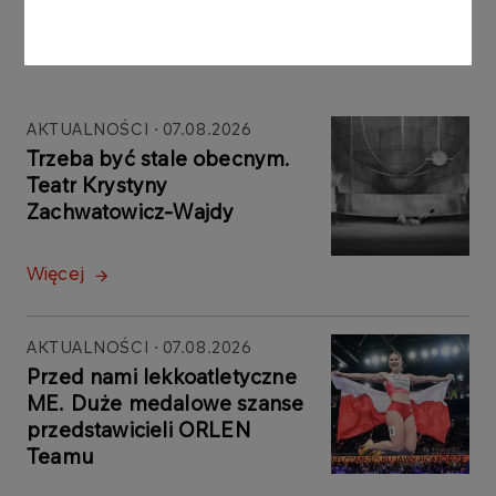
Inne aktualności
AKTUALNOŚCI
07.08.2026
Trzeba być stale obecnym.
Teatr Krystyny
Zachwatowicz-Wajdy
Więcej
AKTUALNOŚCI
07.08.2026
Przed nami lekkoatletyczne
ME. Duże medalowe szanse
przedstawicieli ORLEN
Teamu