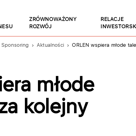
ZRÓWNOWAŻONY
RELACJE
NESU
ROZWÓJ
INWESTORSK
Sponsoring
Aktualności
ORLEN wspiera młode talen
era młode
sza kolejny