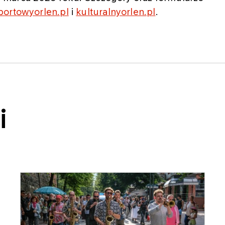
portowyorlen.pl
i
kulturalnyorlen.pl
.
i