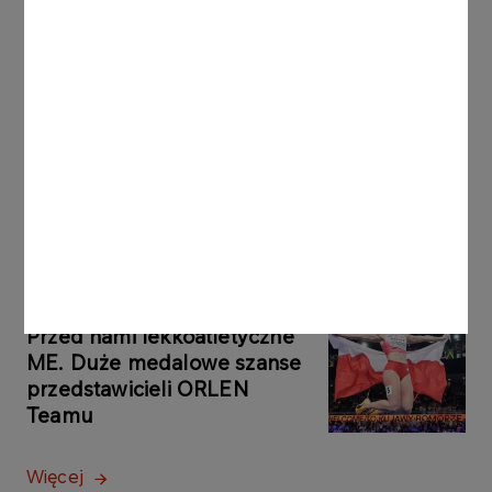
AKTUALNOŚCI
07.08.2026
Trzeba być stale obecnym.
Teatr Krystyny
Zachwatowicz-Wajdy
Więcej
AKTUALNOŚCI
07.08.2026
Przed nami lekkoatletyczne
ME. Duże medalowe szanse
przedstawicieli ORLEN
Teamu
Więcej