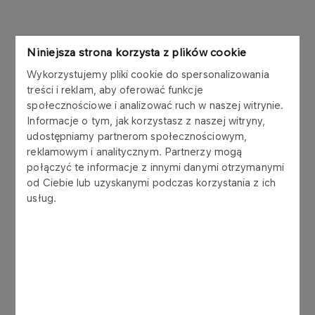
Niniejsza strona korzysta z plików cookie
Wykorzystujemy pliki cookie do spersonalizowania
treści i reklam, aby oferować funkcje
Weekend ze snowboardem alpejskim w Krynicy-
społecznościowe i analizować ruch w naszej witrynie.
Informacje o tym, jak korzystasz z naszej witryny,
Zdroju nie mógł się ułożyć lepiej, jeśli chodzi o
udostępniamy partnerom społecznościowym,
pogodę. Piękne słońce, wysoka jak na tę porę
reklamowym i analitycznym. Partnerzy mogą
roku temperatura i wspaniała atmosfera
połączyć te informacje z innymi danymi otrzymanymi
towarzyszyły zarówno zawodnikom, jak i
od Ciebie lub uzyskanymi podczas korzystania z ich
zebranym na miejscu kibicom w trakcie zarówno
usług.
sobotnich, jak i niedzielnych zmagań.
Na miejscu dostępna była m.in. strefy Stop.Cafe i
chilloutu, a mnóstwo atrakcji przygotowano
przede wszystkim dla najmłodszych. Wśród nich
były chociażby plecenie warkoczyków, robienie
breloczków, konkursy z nagrodami, zjazdy na