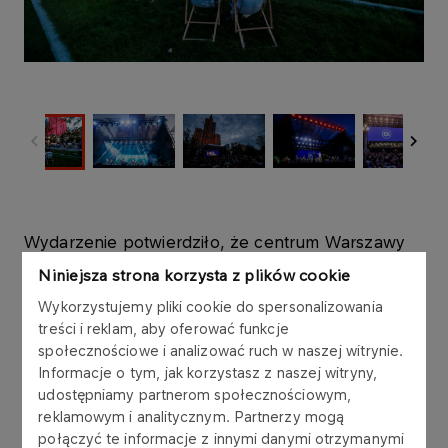
Wydarzenie potwierdziło, że centrum Warszawy
może być przestrzenią do wspólnego, otwartego
Niniejsza strona korzysta z plików cookie
przeżywania kultury. Festiwal odbywał się od 19
Wykorzystujemy pliki cookie do spersonalizowania
czerwca do 7 lipca 2026 roku i został pomyślany
treści i reklam, aby oferować funkcje
jako wspólne przedsięwzięcie najważniejszych
społecznościowe i analizować ruch w naszej witrynie.
warszawskich instytucji muzycznych.
Informacje o tym, jak korzystasz z naszej witryny,
udostępniamy partnerom społecznościowym,
Przez wydarzenie przewinęło się ponad 38 tysięcy
reklamowym i analitycznym. Partnerzy mogą
uczestników. Temperatury podczas wydarzeń
połączyć te informacje z innymi danymi otrzymanymi