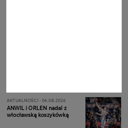
sam koncert i wpisywał się w opowieść o
przemianie tej części Warszawy.
ORLEN pełnił rolę Mecenasa Strategicznego
pierwszej edycji Centralnego Placu Muzyki.
Inne aktualności
AKTUALNOŚCI
06.08.2026
ANWIL i ORLEN nadal z
włocławską koszykówką