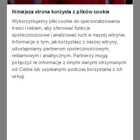
Niniejsza strona korzysta z plików cookie
Wykorzystujemy pliki cookie do spersonalizowania
treści i reklam, aby oferować funkcje
społecznościowe i analizować ruch w naszej witrynie.
Informacje o tym, jak korzystasz z naszej witryny,
W pierwszym z trzech turniejów Ligi Narodów
udostępniamy partnerom społecznościowym,
selekcjoner Nikola Grbić zabrał nieco mniej
reklamowym i analitycznym. Partnerzy mogą
doświadczony skład. Największy staż z tego grona
połączyć te informacje z innymi danymi otrzymanymi
od Ciebie lub uzyskanymi podczas korzystania z ich
w narodowych barwach miał Aleksander Śliwka,
usług.
natomiast pozostali siatkarze dopiero stawiali
pierwsze kroki w reprezentacji lub dopiero po raz
pierwszy pojawili się na zgrupowaniu.
Początek zmagań w wykonaniu biało-czerwonych
był efektowny - bez większego problemu, w
trzech setach ograli Kubę. Dwa kolejne spotkania
stały już na zdecydowanie wyższym poziomie
trudności i rozstrzygały się w pełnym wymiarze