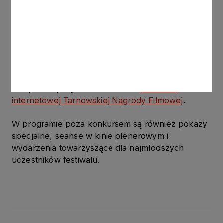
partnerem jest ORLEN. Twórcę najlepszej bajki
wybierze wyjątkowe jury – dzieci z tarnowskich
przedszkoli i szkół podstawowych. Ich wybór
zostanie uhonorowany statuetką „Maszkaronka”,
autorstwa Sławomira Micka.
Filmy konkursowe podzielono na dwa zestawy.
Wszystkie tytuły można znaleźć
na stronie
internetowej Tarnowskiej Nagrody Filmowej
.
W programie poza konkursem są również pokazy
specjalne, seanse w kinie plenerowym i
wydarzenia towarzyszące dla najmłodszych
uczestników festiwalu.