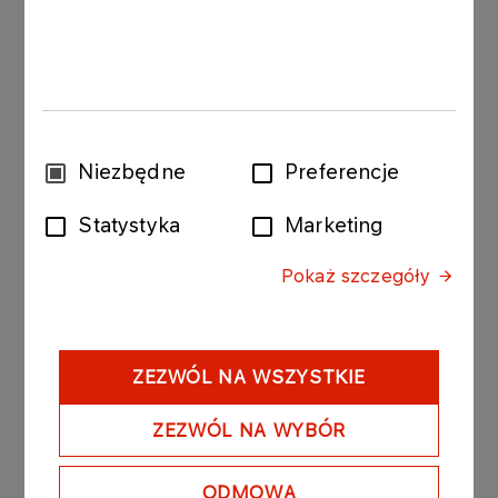
„Dziecko z pyłu”, reż. Weronika Mliczewska
„Franz Kafka”, reż. Agnieszka Holland
„LARP. Miłość, trolle i inne questy”, reż.
Kordian Kądziela
„Miłe kobiety”, reż. Maria Wojtyszko, Jakub
Wybór
Niezbędne
Preferencje
Krofta
zgody
Statystyka
Marketing
„Ministranci”, reż. Piotr Domalewski
„Nie ma duchów w mieszkaniu na Dobrej”, reż.
Pokaż szczegóły
Emi Buchwald
„Pojedynek”, reż. Łukasz Palkowski
ZEZWÓL NA WSZYSTKIE
„Vinci 2”, reż. Juliusz Machulski
„Wielka Warszawska”, reż. Bartłomiej Ignaciuk
ZEZWÓL NA WYBÓR
„Zima pod znakiem Wrony”, reż. Kasia Adamik
ODMOWA