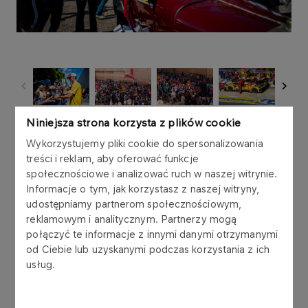
Niniejsza strona korzysta z plików cookie
24h Le Mans, to najważniejsze wydarzenie w
świecie wyścigów długodystansowych. Przed
Wykorzystujemy pliki cookie do spersonalizowania
rokiem Robert Kubica osiągnął historyczny
treści i reklam, aby oferować funkcje
sukces, dołączając do ekskluzywnego grona
społecznościowe i analizować ruch w naszej witrynie.
zwycięzców jednej z najsłynniejszych i
Informacje o tym, jak korzystasz z naszej witryny,
udostępniamy partnerom społecznościowym,
najtrudniejszych rywalizacji na świecie. Zawodnik
reklamowym i analitycznym. Partnerzy mogą
ORLEN Teamu dokonał tego wraz ze partnerami z
połączyć te informacje z innymi danymi otrzymanymi
AF Corse, którymi byli Yifei Ye i Phil Hanson.
od Ciebie lub uzyskanymi podczas korzystania z ich
usług.
W tegorocznej edycji, po początkowych
problemach team AF Corse w identycznym
składzie startował z odległego, 17. miejsca.