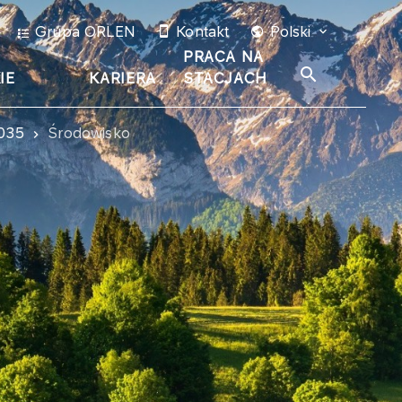
Grupa ORLEN
Kontakt
Polski
PRACA NA
IE
KARIERA
STACJACH
035
Środowisko