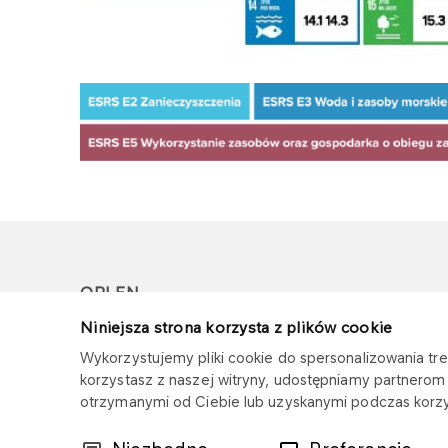
ORLEN
Niniejsza strona korzysta z plików cookie
Copyright © 1996-2026
Wykorzystujemy pliki cookie do spersonalizowania treś
Wszystkie prawa zastrzeżone
korzystasz z naszej witryny, udostępniamy partnero
otrzymanymi od Ciebie lub uzyskanymi podczas korzys
Wybór