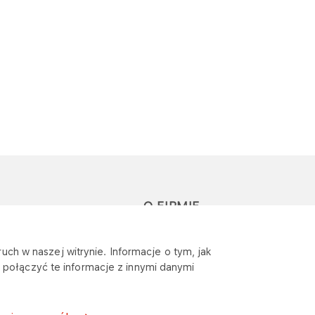
O FIRMIE
głoś zapytanie lub
Sponsoring
uch w naszej witrynie. Informacje o tym, jak
eklamację
połączyć te informacje z innymi danymi
Wymagania
bezpieczeństwa