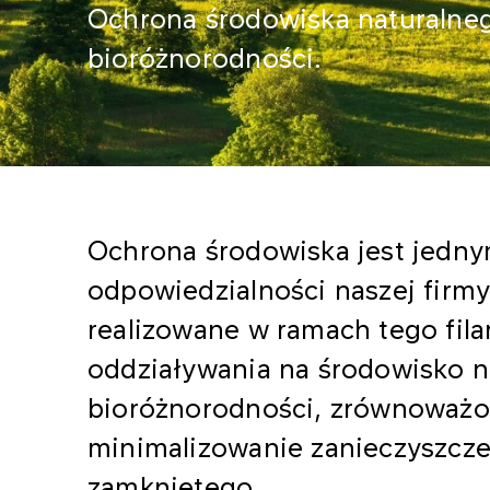
Ochrona środowiska naturalneg
bioróżnorodności.
Ochrona środowiska jest jedn
odpowiedzialności naszej firmy
realizowane w ramach tego fil
oddziaływania na środowisko n
bioróżnorodności, zrównoważ
minimalizowanie zanieczyszcz
zamkniętego.