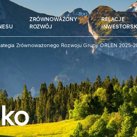
ZRÓWNOWAŻONY
RELACJE
NESU
ROZWÓJ
INWESTORSK
rategia Zrównoważonego Rozwoju Grupy ORLEN 2025-2
sko