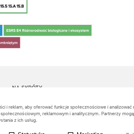
NA SKRÓTY
Ostrzeżenie przed
Przetargi
Z
ci i reklam, aby oferować funkcje społecznościowe i analizować r
oszustwami
r
m społecznościowym, reklamowym i analitycznym. Partnerzy mogą 
Dotacje
tania z ich usług.
Mapa stacji
Plany zakupowe