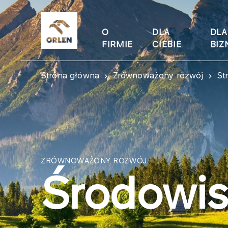
O
DLA
DLA
FIRMIE
CIEBIE
BIZ
Strona główna
Zrównoważony rozwój
St
ZRÓWNOWAŻONY ROZWÓJ
Środowi