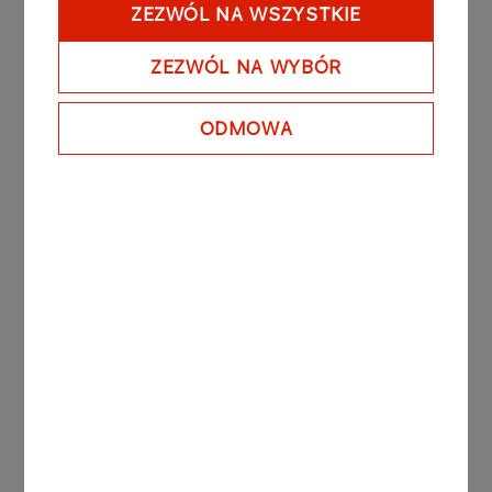
ZEZWÓL NA WSZYSTKIE
ZEZWÓL NA WYBÓR
ODMOWA
ORLEN wyznacza standardy
transparentności w raportowaniu
ESG. Spółka dołącza do globalnej
inicjatywy TNFD
Więcej