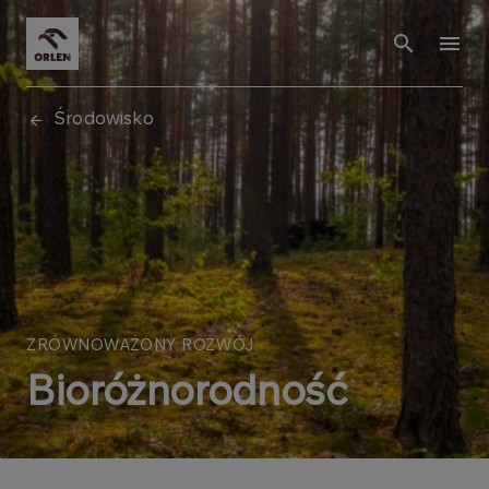
Środowisko
ZRÓWNOWAŻONY ROZWÓJ
Bioróżnorodność