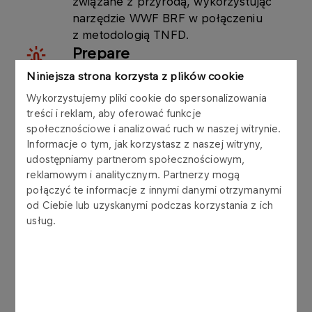
związane z przyrodą, wykorzystując
narzędzie WWF BRF w połączeniu
z metodologią TNFD.
Prepare
Niniejsza strona korzysta z plików cookie
Przygotowano adekwatną odpowiedź i
zakres ujawnień
Wykorzystujemy pliki cookie do spersonalizowania
Zdefiniowano cele główne i
treści i reklam, aby oferować funkcje
społecznościowe i analizować ruch w naszej witrynie.
szczegółowe, opracowano katalog
Informacje o tym, jak korzystasz z naszej witryny,
działań, mapę drogową i kamienie
udostępniamy partnerom społecznościowym,
milowe do 2030 roku.
reklamowym i analitycznym. Partnerzy mogą
połączyć te informacje z innymi danymi otrzymanymi
od Ciebie lub uzyskanymi podczas korzystania z ich
Dokumenty strategiczne
usług.
Polityka bioróżnorodności