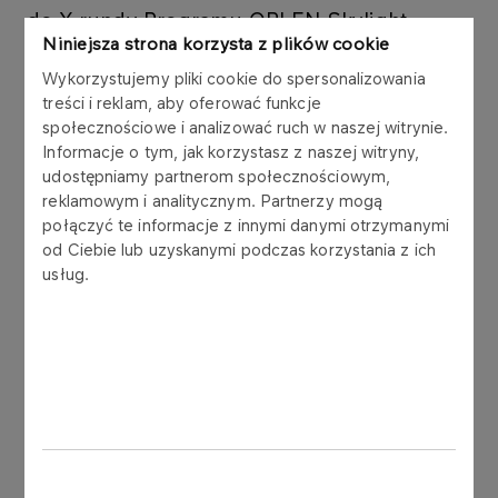
do X rundy Programu ORLEN Skylight
Niniejsza strona korzysta z plików cookie
accelerator.
Wykorzystujemy pliki cookie do spersonalizowania
treści i reklam, aby oferować funkcje
Aktualnie trwa proces oceny i selekcji
społecznościowe i analizować ruch w naszej witrynie.
otrzymanych projektów. Uruchomienie naboru do
Informacje o tym, jak korzystasz z naszej witryny,
udostępniamy partnerom społecznościowym,
XI rundy akceleracyjnej planowane jest w
reklamowym i analitycznym. Partnerzy mogą
czerwcu 2024 roku.
połączyć te informacje z innymi danymi otrzymanymi
od Ciebie lub uzyskanymi podczas korzystania z ich
usług.
Inne aktualności
INNOWACJE
26.03.2024
Nabór do 10 rundy ORLEN Skylight
accelerator został wydłużony do 7 kwietnia