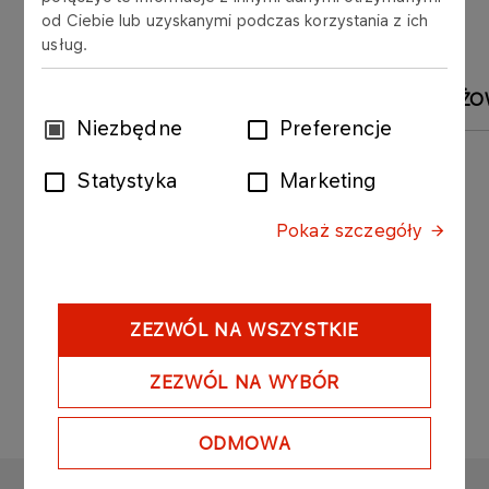
od Ciebie lub uzyskanymi podczas korzystania z ich
usług.
HYDROGEN EAGLE
GREEN H2
BRANŻO
Wybór
Niezbędne
Preferencje
zgody
DOTACJE
16.09.2025
Statystyka
Marketing
Green H2 – budowa instalacji do
produkcji wodoru RFNBO”, nr
Pokaż szczegóły
projektu: KPOD.03.18-IW.05-
0015/25
ZEZWÓL NA WSZYSTKIE
Więcej
ZEZWÓL NA WYBÓR
ODMOWA