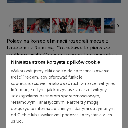
Polacy na koniec eliminacji rozegrali mecze z
Izraelem i z Rumunią. Co ciekawe to pierwsze
spotkanie Biało-Czerwoni rozegrali w rumuńskiej
Konstancie. Pomimo 10 bramek rzuconych przez
Niniejsza strona korzysta z plików cookie
Mikołaja Czaplińskiego, Polacy musieli uznać
Wykorzystujemy pliki cookie do spersonalizowania
wyższość swoich rywali i przegrali 31:33.
treści i reklam, aby oferować funkcje
społecznościowe i analizować ruch w naszej witrynie.
Decydujące starcie odbyło się w Arenie Gorzów.
Informacje o tym, jak korzystasz z naszej witryny,
Polacy aby myśleć o awansie musieli przynajmniej
udostępniamy partnerom społecznościowym,
reklamowym i analitycznym. Partnerzy mogą
zremisować. Od początku Polacy grali w systemie
połączyć te informacje z innymi danymi otrzymanymi
5-1 w obronie, a spotkanie toczyło się bramka za
od Ciebie lub uzyskanymi podczas korzystania z ich
bramkę. Po 10 minutach to Rumunia prowadziła
usług.
6:4, jednak po kolejnej dobrej serii i dwóch