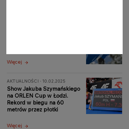
Inne aktualności
AKTUALNOŚCI
10.02.2025
Udana niedziela polskich
skoczków w Lake Placid
Więcej
AKTUALNOŚCI
10.02.2025
Show Jakuba Szymańskiego
na ORLEN Cup w Łodzi.
Rekord w biegu na 60
metrów przez płotki
Więcej