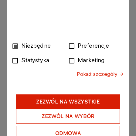
DLA BIZNESU
Hurtowe ceny paliw
Więcej
Wybór
Niezbędne
Preferencje
zgody
Statystyka
Marketing
Pokaż szczegóły
ZEZWÓL NA WSZYSTKIE
ORLEN
ZEZWÓL NA WYBÓR
ORLEN Paliwa
ODMOWA
Hurtowa sprzedaż paliw