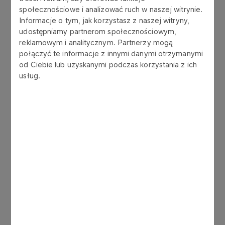
społecznościowe i analizować ruch w naszej witrynie.
VERVA ON - paliwo premium
Więcej
Informacje o tym, jak korzystasz z naszej witryny,
udostępniamy partnerom społecznościowym,
reklamowym i analitycznym. Partnerzy mogą
połączyć te informacje z innymi danymi otrzymanymi
od Ciebie lub uzyskanymi podczas korzystania z ich
usług.
Dodatkowe informacje
DLA BIZNESU
REMIT
Więcej