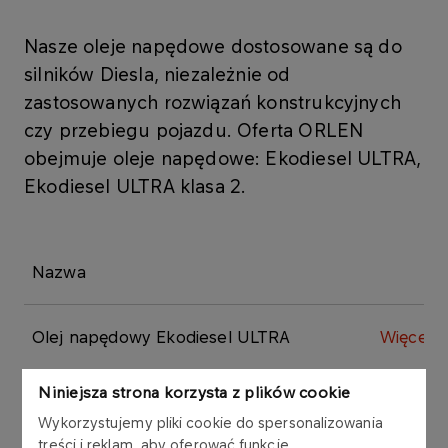
Nasze oleje napędowe dostosowane są do
silników Diesla, niezależnie od
zastosowanych rozwiązań konstrukcyjnych
czy przebiegu pojazdu. Oferta ORLEN
obejmuje oleje napędowe: Ekodiesel ULTRA,
Ekodiesel ULTRA klasa 2.
Nazwa
Olej napędowy Ekodiesel ULTRA
Więcej
Niniejsza strona korzysta z plików cookie
Olej napędowy Ekodiesel ULTRA klasa 2
Więcej
Wykorzystujemy pliki cookie do spersonalizowania
treści i reklam, aby oferować funkcje