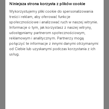
Walnego Zgromadzenia i jego zdolności do
Niniejsza strona korzysta z plików cookie
podejmowania uchwał.
Wykorzystujemy pliki cookie do spersonalizowania
treści i reklam, aby oferować funkcje
4. Przyjęcie porządku obrad.
społecznościowe i analizować ruch w naszej witrynie.
Informacje o tym, jak korzystasz z naszej witryny,
5. Wybór Komisji Skrutacyjnej.
udostępniamy partnerom społecznościowym,
reklamowym i analitycznym. Partnerzy mogą
6. Rozpatrzenie Sprawozdania Zarządu z
połączyć te informacje z innymi danymi otrzymanymi
działalności Grupy ORLEN i PKN ORLEN S.A. za
od Ciebie lub uzyskanymi podczas korzystania z ich
2021 rok.
usług.
7. Rozpatrzenie Sprawozdania finansowego
PKN ORLEN S.A. za rok zakończony 31 grudnia
2021 roku, a także wniosku Zarządu w sprawie
podziału zysku netto za rok obrotowy 2021.
8. Rozpatrzenie Skonsolidowanego
sprawozdania finansowego Grupy ORLEN za rok
zakończony 31 grudnia 2021 r.