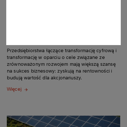
Zrównoważony rozwój to
megatrend przyszłości
Przedsiębiorstwa łączące transformację cyfrową i
transformację w oparciu o cele związane ze
zrównoważonym rozwojem mają większą szansę
na sukces biznesowy: zyskują na rentowności i
budują wartość dla akcjonariuszy.
Więcej