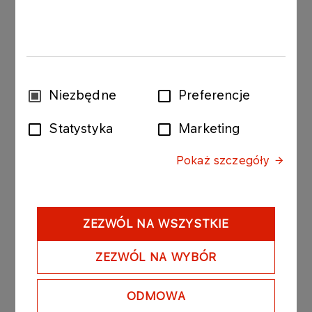
Kluczowe technologie cyfrowe
Technologie cyfrowe – wykorzystywane w
zrównoważony sposób – służą właściwym celom,
Wybór
Niezbędne
Preferencje
takim jak dekarbonizacja gospodarki.
zgody
Statystyka
Marketing
Więcej
Pokaż szczegóły
ZEZWÓL NA WSZYSTKIE
ZEZWÓL NA WYBÓR
ODMOWA