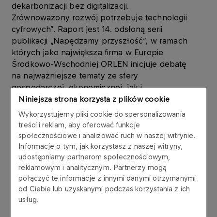
dekarbonizacji bez digitalizacji.
Zrównoważony rozwój potrzebuje technologii
cyfrowych”. Raport jest 14. odsłoną serii
publikacji „Napędzamy przyszłość”, w ramach
których jako największa firma w Europie
Środkowo-Wschodniej ORLEN inicjuje debatę
na najważniejsze tematy ze sfery
gospodarczej, ekonomicznej, jak i
społecznej.
Niniejsza strona korzysta z plików cookie
Wykorzystujemy pliki cookie do spersonalizowania
treści i reklam, aby oferować funkcje
społecznościowe i analizować ruch w naszej witrynie.
Informacje o tym, jak korzystasz z naszej witryny,
udostępniamy partnerom społecznościowym,
reklamowym i analitycznym. Partnerzy mogą
połączyć te informacje z innymi danymi otrzymanymi
od Ciebie lub uzyskanymi podczas korzystania z ich
usług.